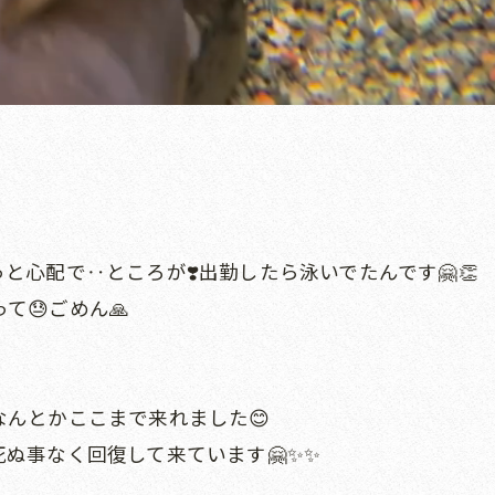
心配で‥ところが❣️出勤したら泳いでたんです🤗👏
😓ごめん🙏
んとかここまで来れました😊
ぬ事なく回復して来ています🤗✨✨