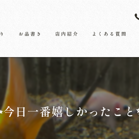
り
お品書き
店内紹介
よくある質問
お料理
お飲み物
✨今日一番嬉しかったこと