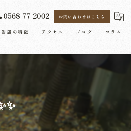
0568-77-2002
お問い合わせはこちら
当店の特徴
アクセス
ブログ
コラム
飲み放題
宴会
デート
コース
✨✨
送迎