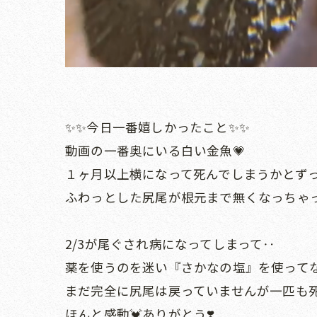
✨✨今日一番嬉しかったこと✨✨
動画の一番奥にいる白い金魚💗
１ヶ月以上横になって死んでしまうかとずっと
ふわっとした尻尾が根元まで無くなっちゃって
2/3が尾ぐされ病になってしまって‥
薬を使うのを迷い『さかなの塩』を使ってな
まだ完全に尻尾は戻っていませんが一匹も死
ほんと感動💓ありがとう❣️