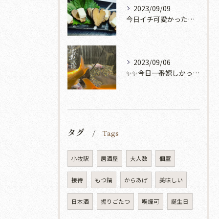
2023/09/09
今日イチ可愛かった『いぶりがっこクリームチーズ添え』思わず写...
2023/09/06
✨✨今日一番嬉しかったこと✨✨
タグ
Tags
小牧駅
居酒屋
大人数
個室
接待
もつ鍋
からあげ
美味しい
日本酒
掘りごたつ
喫煙可
誕生日